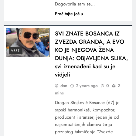
Dogovorila sam se…
Pročitajte još
SVI ZNATE BOSANCA IZ
ZVEZDA GRANDA, A EVO
KO JE NJEGOVA ŽENA
VESTI
DUNJA: OBJAVLJENA SLIKA,
svi iznenađeni kad su je
vidjeli
dan
2 years ago
0
2
mins
Dragan Stojković Bosanac (67) je
srpski harmonikaš, kompozitor,
producent i aranžer, jedan je od
najsimpatičnijih članova žirija
poznatog takmičenja “Zvezde