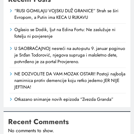
“RUSI GOMILAJU VOJSKU DUŽ GRANICE” Strah se širi
Evropom, a Putin ima KECA U RUKAVU
Oglasio se Dodik, ljut na Edina Fortu: Ne zaslužuje ni
fotelju ni povjerenje
U SAOBRAĆAJNOJ nesreći na auto-putu 9. januar poginuo
je Srđan Todorović, njegova supruga i maloletno dete,
potvrđeno je za portal Provjereno.
NE DOZVOLITE DA VAM MOZAK OSTARI! Postoji najbolja
namirnica protiv demencije koju retko jedemo JER NIJE
JEFTINA!
Otkazano snimanje novih epizoda “Zvezda Granda”
Recent Comments
No comments to show.