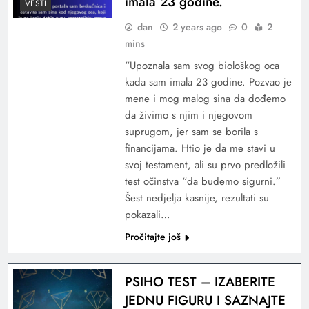
imala 23 godine.
VESTI
dan
2 years ago
0
2
mins
“Upoznala sam svog biološkog oca
kada sam imala 23 godine. Pozvao je
mene i mog malog sina da dođemo
da živimo s njim i njegovom
suprugom, jer sam se borila s
financijama. Htio je da me stavi u
svoj testament, ali su prvo predložili
test očinstva “da budemo sigurni.”
Šest nedjelja kasnije, rezultati su
pokazali…
Pročitajte još
PSIHO TEST – IZABERITE
JEDNU FIGURU I SAZNAJTE