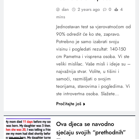
dan
2 years ago
0
4
mins
Jednostavan test sa vjerovatnoćom od
90% odredit će ko ste, zapravo.
Potrebno je samo izabrati svoju
visinu i pogledati rezultat: 140-150
cm Pametna i visprena osoba. Vi ste
veliki mislilac. Vaše misli i ideje su –
najvažnija stvar. Volite, u tišini i
samoći, razmišljati o svojim
teorijama, stavovima i pogledima. Vi
ste introvertna osoba. Slažete…
Pročitajte još
Ova djeca se navodno
sjećaju svojih “prethodnih”