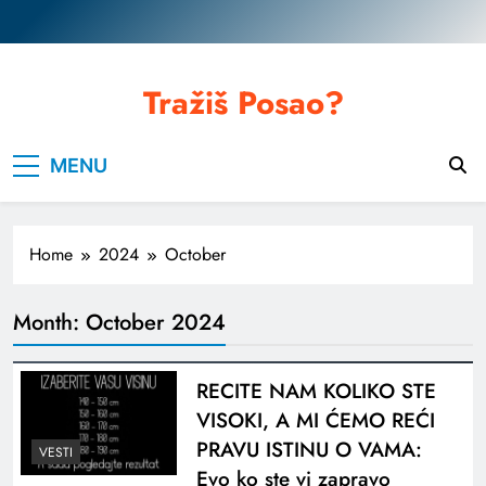
Skip
to
content
Tražiš Posao?
MENU
Home
2024
October
Month:
October 2024
RECITE NAM KOLIKO STE
VISOKI, A MI ĆEMO REĆI
PRAVU ISTINU O VAMA:
VESTI
Evo ko ste vi zapravo