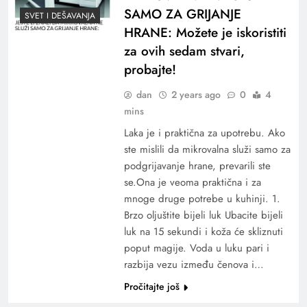
SAMO ZA GRIJANJE
SVET I DEŠAVANJA
HRANE: Možete je iskoristiti
za ovih sedam stvari,
probajte!
dan
2 years ago
0
4
mins
Laka je i praktična za upotrebu. Ako
ste mislili da mikrovalna služi samo za
podgrijavanje hrane, prevarili ste
se.Ona je veoma praktična i za
mnoge druge potrebe u kuhinji. 1.
Brzo oljuštite bijeli luk Ubacite bijeli
luk na 15 sekundi i koža će skliznuti
poput magije. Voda u luku pari i
razbija vezu između čenova i…
Pročitajte još