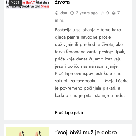
života
VESTI
dan
2 years ago
0
7
mins
Postavljaju se pitanja o tome kako
djeca pamte navodne prošle
doživljaje ili prethodne živote, ako
takva fenomena zaista postoje. Ipak,
priče koje danas čujemo izazivaju
jezu i potiču nas na razmišljanje.
Pročitajte ove ispovijesti koje smo
sakupili sa facebooku: — Moja kćerka
je povremeno počinjala plakati, a
kada bismo je pitali šta nije u redu,
…
Pročitajte još
“Moj bivši muž je dobro