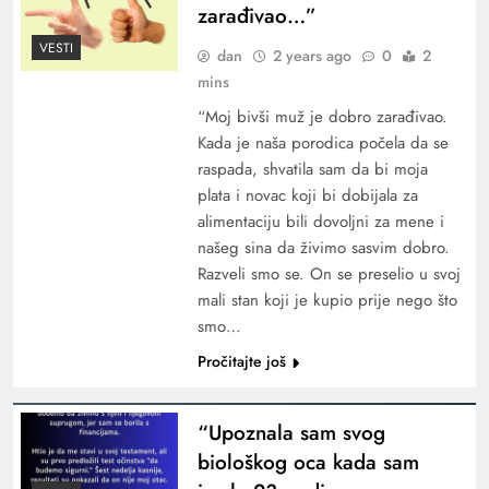
zarađivao…”
VESTI
dan
2 years ago
0
2
mins
“Moj bivši muž je dobro zarađivao.
Kada je naša porodica počela da se
raspada, shvatila sam da bi moja
plata i novac koji bi dobijala za
alimentaciju bili dovoljni za mene i
našeg sina da živimo sasvim dobro.
Razveli smo se. On se preselio u svoj
mali stan koji je kupio prije nego što
smo…
Pročitajte još
“Upoznala sam svog
biološkog oca kada sam