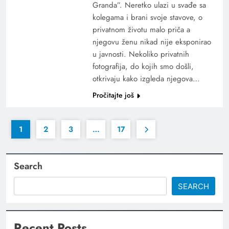
Granda”. Neretko ulazi u svađe sa
kolegama i brani svoje stavove, o
privatnom životu malo priča a
njegovu ženu nikad nije eksponirao
u javnosti. Nekoliko privatnih
fotografija, do kojih smo došli,
otkrivaju kako izgleda njegova…
Pročitajte još
1
2
3
…
17
Search
SEARCH
Recent Posts