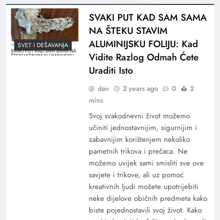
SVAKI PUT KAD SAM SAMA
NA ŠTEKU STAVIM
ALUMINIJSKU FOLIJU: Kad
SVET I DEŠAVANJA
Vidite Razlog Odmah Ćete
Uraditi Isto
dan
2 years ago
0
2
mins
Svoj svakodnevni život možemo
učiniti jednostavnijim, sigurnijim i
zabavnijim korištenjem nekoliko
pametnih trikova i prečaca. Ne
možemo uvijek sami smisliti sve ove
savjete i trikove, ali uz pomoć
kreativnih ljudi možete upotrijebiti
neke dijelove običnih predmeta kako
biste pojednostavili svoj život. Kako