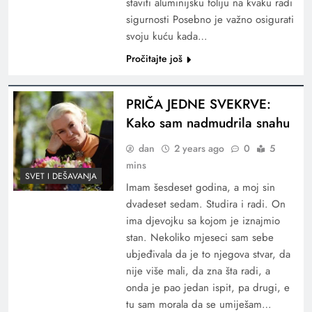
staviti aluminijsku foliju na kvaku radi
sigurnosti Posebno je važno osigurati
svoju kuću kada…
Pročitajte još
PRIČA JEDNE SVEKRVE:
Kako sam nadmudrila snahu
dan
2 years ago
0
5
mins
SVET I DEŠAVANJA
Imam šesdeset godina, a moj sin
dvadeset sedam. Studira i radi. On
ima djevojku sa kojom je iznajmio
stan. Nekoliko mjeseci sam sebe
ubjeđivala da je to njegova stvar, da
nije više mali, da zna šta radi, a
onda je pao jedan ispit, pa drugi, e
tu sam morala da se umiješam…