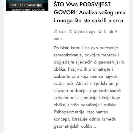
ŠTO VAM PODSVIJEST
SVET I DEŠAVANJA
GOVORI: Analiza vašeg uma
i onoga što ste sakrili u srcu
dan
2 years ago
0
9
mins
Da biste krenuli na ovo putovanje
samootkrivanja, odvojite trenutak i
pogledajte sljedećih 6 geometrijskih
oblika. Pažljivo ih promatrajte i
izaberite onu koja vam se najviše
sviđa, piše Atma.hr. Ljudski um je
složeno područje, koje često sadrži
skrivene misli, emocije i želje koje
oblikuju naše ponašanje i odluke.
Psihogeometrija, fascinantan
koncept, istražuje odnos između
geometrijskih oblika…