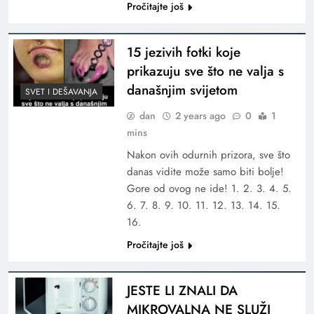
Pročitajte još
15 jezivih fotki koje
prikazuju sve što ne valja s
današnjim svijetom
SVET I DEŠAVANJA
dan
2 years ago
0
1
mins
Nakon ovih odurnih prizora, sve što
danas vidite može samo biti bolje!
Gore od ovog ne ide! 1. 2. 3. 4. 5.
6. 7. 8. 9. 10. 11. 12. 13. 14. 15.
16.
Pročitajte još
JESTE LI ZNALI DA
MIKROVALNA NE SLUŽI