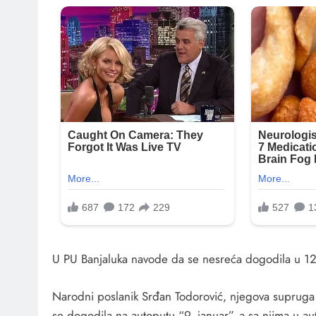
U PU Banjaluka navode da se nesreća dogodila u 12.
Narodni poslanik Srđan Todorović, njegova supruga i 
se dogodila na autoputu “9. januar”, a sa njima u aut