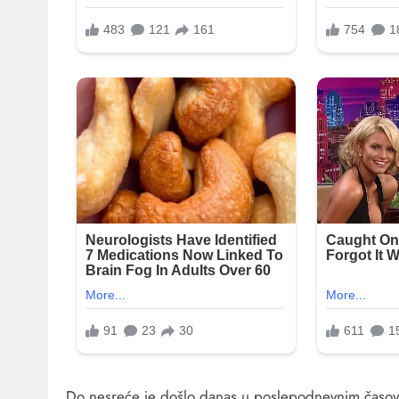
Do nesreće je došlo danas u poslepodnevnim časov