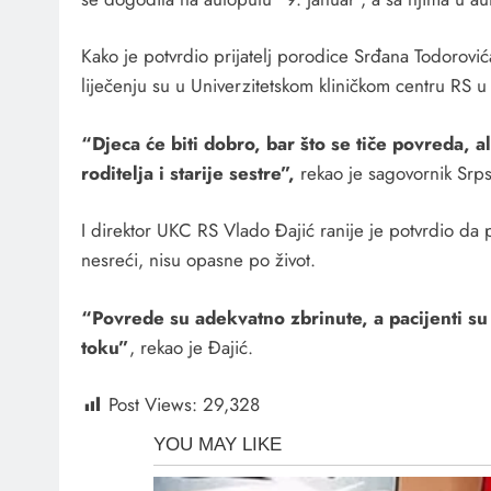
Kako je potvrdio prijatelj porodice Srđana Todorovi
liječenju su u Univerzitetskom kliničkom centru RS u 
“Djeca će biti dobro, bar što se tiče povreda, a
roditelja i starije sestre”,
rekao je sagovornik Srps
I direktor UKC RS Vlado Đajić ranije je potvrdio da p
nesreći, nisu opasne po život.
“Povrede su adekvatno zbrinute, a pacijenti su h
toku”
, rekao je Đajić.
Post Views:
29,328