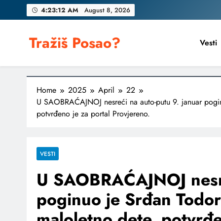
Skip
4:23:14 AM
August 8, 2026
to
content
Tražiš Posao?
Vesti
Home
2025
April
22
U SAOBRAĆAJNOJ nesreći na auto-putu 9. januar poginu
potvrđeno je za portal Provjereno.
VESTI
U SAOBRAĆAJNOJ nesreć
poginuo je Srđan Todor
maloletno dete, potvrđe