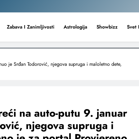
Zabava I Zanimljivosti
Astrologija
Showbizz
Svet 
o je Srđan Todorović, njegova supruga i maloletno dete,
i na auto-putu 9. januar
ović, njegova supruga i
no je za portal Provjereno.