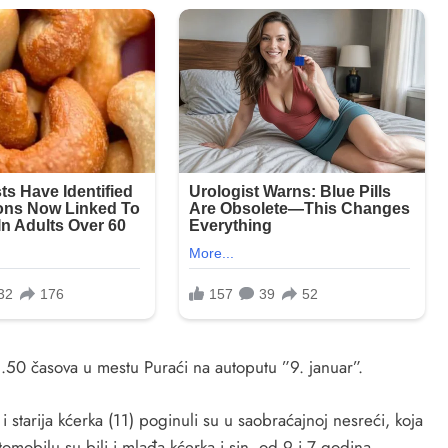
50 časova u mestu Puraći na autoputu ”9. januar”.
starija kćerka (11) poginuli su u saobraćajnoj nesreći, koja
omobilu su bili i mlađa kćerka i sin, od 9 i 7 godina.