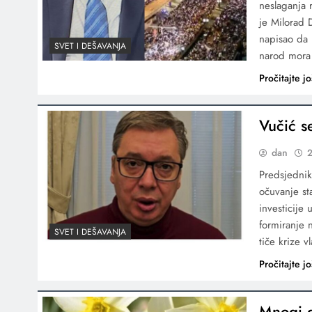
neslaganja r
je Milorad 
napisao da 
SVET I DEŠAVANJA
narod mora b
Pročitajte jo
Vučić s
dan
2
Predsjednik
očuvanje st
investicije
formiranje 
SVET I DEŠAVANJA
tiče krize 
Pročitajte jo
Mnogi d