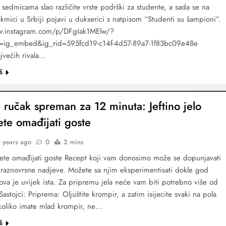
 sedmicama slao različite vrste podrški za studente, a sada se na
akmici u Srbiji pojavi u dukserici s natpisom “Studenti su šampioni”.
w.instagram.com/p/DFgIak1MElw/?
=ig_embed&ig_rid=595fcd19-c14f-4d57-89a7-1f83bc09e48e
jvećih rivala…
š
i ručak spreman za 12 minuta: Jeftino jelo
ete omađijati goste
 years ago
0
2 mins
ćete omađijati goste Recept koji vam donosimo može se dopunjavati
ti raznovrsne nadjeve. Možete sa njim eksperimentisati dokle god
ova je uvijek ista. Za pripremu jela neće vam biti potrebno više od
astojci: Priprema: Oljuštite krompir, a zatim isijecite svaki na pola
Ukoliko imate mlad krompir, ne…
š