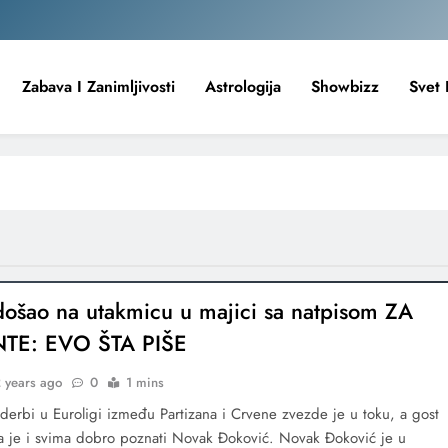
Zabava I Zanimljivosti
Astrologija
Showbizz
Svet 
ošao na utakmicu u majici sa natpisom ZA
TE: EVO ŠTA PIŠE
 years ago
0
1 mins
derbi u Euroligi između Partizana i Crvene zvezde je u toku, a gost
a je i svima dobro poznati Novak Đoković. Novak Đoković je u