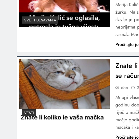
Marija Kuli
žurku. Na sl
slavlje je p
SVET I DEŠAVANJA
neprijatna p
saznala Mar
Pročitajte jo
Znate l
se raču
dan
2
Mnogi vlasn
godinu dobi
riječ o mač
VESTI
mačje godin
mačaka i k
Pročitajte jo