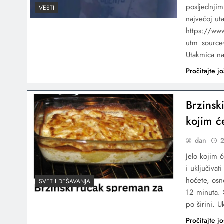
posljednjim
VESTI
najvećoj ut
https://ww
utm_source
Utakmica na
Pročitajte jo
Brzinsk
kojim ć
dan
2
Jelo kojim 
i uključiva
hoćete, osn
SVET I DEŠAVANJA
12 minuta. S
po širini. 
Pročitajte jo