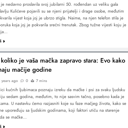
ć je nedavno proslavila svoj jubilarni 50. rođendan uz veliku gala
avlju Kulićeve pojavili su se njeni prijatelji i drage osobe, međutim
okvarila vijest koja joj je ubrzo stigla. Naime, na njen telefon stila je
oruka koja joj je pokvarila srećni trenutak. Zbog tužne vijesti koju je
ija…
š
i koliko je vaša mačka zapravo stara: Evo kako
naju mačije godine
 years ago
0
7 mins
ici kućnih ljubimaca poznaju izreku da mačke i psi za svaku ljudsku
ju sedam godina, međutim, to nije sasvim tačno, posebno kada je
kama. U nastavku ćemo razjasniti koje su faze mačjeg života, kako se
e upoređuju sa ljudskim godinama, koji faktori utiču na starenje
ada se mačke…
š