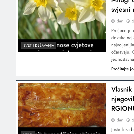
svjesni
dan
2
Proljeće je
dolaska naj
najvoljenij
SVET I DEŠAVANJA
očaravaju. 
jednostavna
Pročitajte jo
Vlasnik
njegovi
RGION
dan
2
Jeste li za