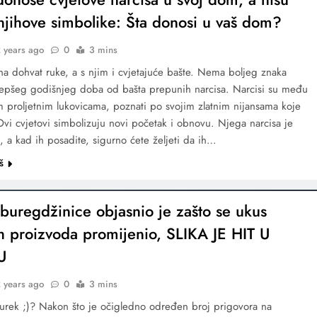
 njihove simbolike: Šta donosi u vaš dom?
 years ago
0
3 mins
 na dohvat ruke, a s njim i cvjetajuće bašte. Nema boljeg znaka
lepšeg godišnjeg doba od bašta prepunih narcisa. Narcisi su među
im proljetnim lukovicama, poznati po svojim zlatnim nijansama koje
Ovi cvjetovi simbolizuju novi početak i obnovu. Njega narcisa je
, a kad ih posadite, sigurno ćete željeti da ih…
š
 buregdžinice objasnio je zašto se ukus
h proizvoda promijenio, SLIKA JE HIT U
U
 years ago
0
3 mins
 burek ;)? Nakon što je očigledno određen broj prigovora na