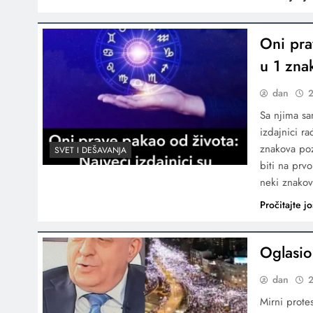
Oni pra
u 1 zna
dan
2
Sa njima sa
izdajnici r
znakova pozn
SVET I DEŠAVANJA
biti na prvo
neki znako
Pročitajte jo
Oglasio
dan
2
Mirni prote