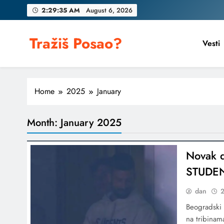
Skip
2:29:36 AM
August 6, 2026
to
content
Tražiš Posao?
Vesti
Home
2025
January
Month:
January 2025
Novak d
STUDEN
dan
2
Beogradski 
na tribinam