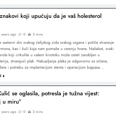
znakovi koji upućuju da je vaš holesterol
 years ago
0
3 mins
je sastavni dio svakog ćelijskog zida svakog organa i potiče stvaranje
hormona, kao i žuči koja nam pomaže u varenju hrane. Nažalost, svaki
erola koji cirkuliše u vašem krvotoku može ostati zarobljen u
terija, stvarajući plak. Nakupljanje plaka je odgovorno za srčane,
re i potrebu za implantacijom stenta i operacijom bajpasa….
š
ulić se oglasila, potresla je tužna vijest:
j u miru”
 years ago
0
2 mins