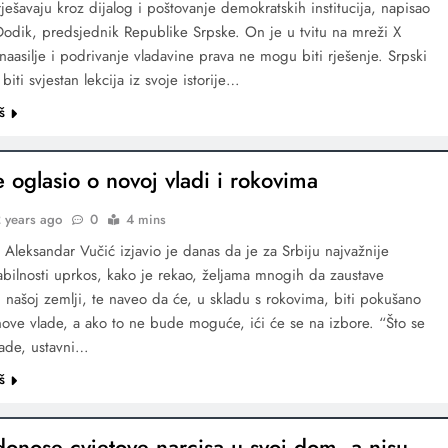
ješavaju kroz dijalog i poštovanje demokratskih institucija, napisao
Dodik, predsjednik Republike Srpske. On je u tvitu na mreži X
naasilje i podrivanje vladavine prava ne mogu biti rješenje. Srpski
iti svjestan lekcija iz svoje istorije…
š
e oglasio o novoj vladi i rokovima
 years ago
0
4 mins
 Aleksandar Vučić izjavio je danas da je za Srbiju najvažnije
abilnosti uprkos, kako je rekao, željama mnogih da zaustave
 u našoj zemlji, te naveo da će, u skladu s rokovima, biti pokušano
nove vlade, a ako to ne bude moguće, ići će se na izbore. “Što se
vlade, ustavni…
š
onose cvjetove narcisa u svoj dom, a nisu