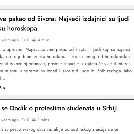
ve pakao od života: Najveći izdajnici su ljudi
ku horoskopa
 years ago
0
4 mins
mo oprezno! Napraviće vam pakao od života – ljudi koji su najveći
ađaju se u jednom znaku horoskopa! Iako su mnogi od horoskopskih
ati po svojoj odanosti, postoje situacije u kojima će vlastiti interesi
m mjestu, a spremni su izdati i iskoristiti ljude iz ličnih razloga. Iako
vi…
š
 se Dodik o protestima studenata u Srbiji
 years ago
0
1 mins
sti su pravo svakog društva, ali je od suštinskog značaja da se