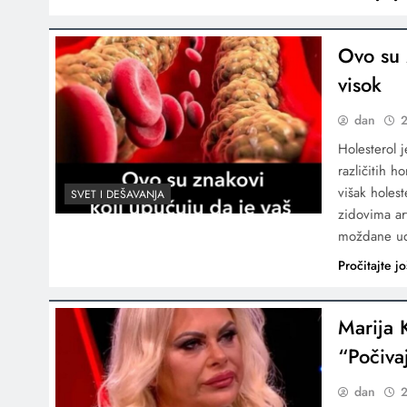
Ovo su 
visok
dan
2
Holesterol 
različitih 
višak holest
SVET I DEŠAVANJA
zidovima ar
moždane uda
Pročitajte jo
Marija K
“Počiva
dan
2