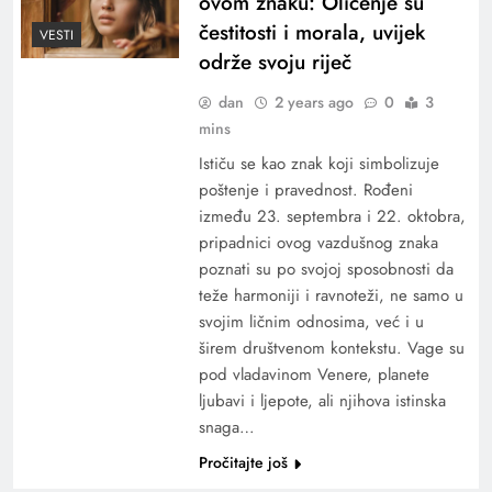
ovom znaku: Oličenje su
čestitosti i morala, uvijek
VESTI
održe svoju riječ
dan
2 years ago
0
3
mins
Ističu se kao znak koji simbolizuje
poštenje i pravednost. Rođeni
između 23. septembra i 22. oktobra,
pripadnici ovog vazdušnog znaka
poznati su po svojoj sposobnosti da
teže harmoniji i ravnoteži, ne samo u
svojim ličnim odnosima, već i u
širem društvenom kontekstu. Vage su
pod vladavinom Venere, planete
ljubavi i ljepote, ali njihova istinska
snaga…
Pročitajte još