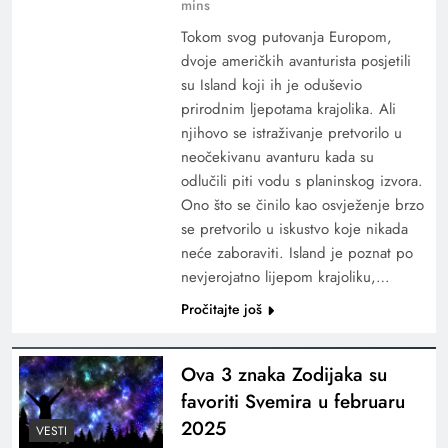
mins
Tokom svog putovanja Europom,
dvoje američkih avanturista posjetili
su Island koji ih je oduševio
prirodnim ljepotama krajolika. Ali
njihovo se istraživanje pretvorilo u
neočekivanu avanturu kada su
odlučili piti vodu s planinskog izvora.
Ono što se činilo kao osvježenje brzo
se pretvorilo u iskustvo koje nikada
neće zaboraviti. Island je poznat po
nevjerojatno lijepom krajoliku,…
Pročitajte još
Ova 3 znaka Zodijaka su
favoriti Svemira u februaru
2025
VESTI