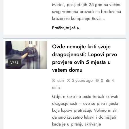
Mario”, posljednjih 25 godina većinu
svog vremena provodi na brodovima
kruzerske kompanije Royal…
Pročitajte još
Ovde nemojte kriti svoje
dragocjenosti: Lopovi prvo
provjere ovih 5 mjesta u
VESTI
vašem domu
dan
2 years ago
0
4
mins
Gdje nikako ne biste trebali skrivati
dragocjenosti – ovo su prva mjesta
koja lopovi pretražuju Volimo misliti
da smo izuzetno lukavi i domišljati
kada je u pitanju skrivanje