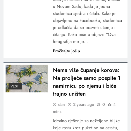
u Novom Sadu, kada je jedna
studentica sjedila i čitala. Kako je
objavljeno na Facebooku, studentica
je odlučila da se posveti učenju i
čitanju. Kako piše u objavi: “Ova
fotografija me je…
Pročitajte još
Nema više čupanje korova:
Na proljeće samo pospite 1
namirnicu po njemu i biće
VESTI
trajno uništen
dan
2 years ago
0
4
mins
Idealno rješenje za neželjene biljke
koje rastu kroz pukotine na asfaltu,