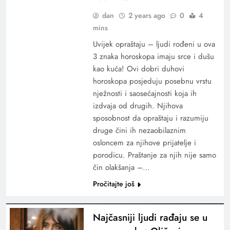
dan
2 years ago
0
4
mins
Uvijek opraštaju – ljudi rođeni u ova
3 znaka horoskopa imaju srce i dušu
kao kuća! Ovi dobri duhovi
horoskopa posjeduju posebnu vrstu
nježnosti i saosećajnosti koja ih
izdvaja od drugih. Njihova
sposobnost da opraštaju i razumiju
druge čini ih nezaobilaznim
osloncem za njihove prijatelje i
porodicu. Praštanje za njih nije samo
čin olakšanja –…
Pročitajte još
Najčasniji ljudi rađaju se u