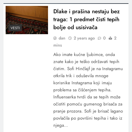
Dlake i prašina nestaju bez
traga: 1 predmet čisti tepih
bolje od usisivača
VESTI
dan
2 years ago
0
2
mins
Ako imate kućne ljubimce, onda
znate kako je teško održavati tepih
čistim. Sofi Hinčlajf je na Instagramu
otkrila trik i oduševila mnoge
korisnike Instagrama koji imaju
problema sa čišćenjem tepiha.
Influenserka tvrdi da se tepih može
očistiti pomoću gumenog brisača za
pranje prozora. Sofi je brisač lagano
povlačila po površini tepiha i tako iz
njega…