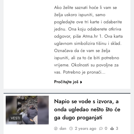
Ako želite saznati hoće li vam se
želja uskoro ispuniti, samo
pogledajte ove tri karte i odaberite
jednu. Ona koju odaberete otkriva
odgovor, piše Atma.hr 1. Ova karta
uglavnom simbolizira tišinu i sklad.
Označava da će vam se želja
ispuniti, ali za to će biti potrebno
vrijeme. Okolnosti su povoljne za
vas. Potrebno je pronaći…
Pročitajte još
Napio se vode s izvora, a
onda ugledao nešto što će
ga dugo proganjati
VESTI
dan
2 years ago
0
3