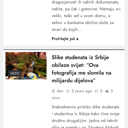
dragocjenosti ili važnih dokumenata,
nakita, pa čak i gotovine. Nemaju svi
veliki, teški sef u svom domu, a
sefovi u bankama obično služe za
stvari do kojih…
Pročitajte još
Slike studenata iz Srbije
obilaze svijet: “Ova
fotografija me slomila na
VESTI
milijardu dijelova”
dan
2 years ago
0
2
mins
Svakodnevno pristižu slike studenata
i studentica iz Srbije kako čine svoje
društvo drugačijim. Jedna od takvih
slika je nastala i na 24-satnoj blokadi