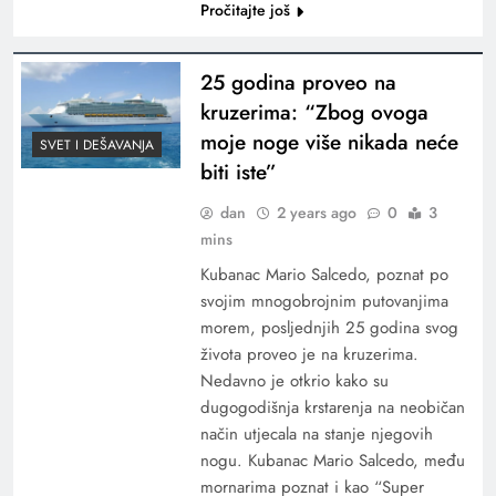
Pročitajte još
25 godina proveo na
kruzerima: “Zbog ovoga
moje noge više nikada neće
SVET I DEŠAVANJA
biti iste”
dan
2 years ago
0
3
mins
Kubanac Mario Salcedo, poznat po
svojim mnogobrojnim putovanjima
morem, posljednjih 25 godina svog
života proveo je na kruzerima.
Nedavno je otkrio kako su
dugogodišnja krstarenja na neobičan
način utjecala na stanje njegovih
nogu. Kubanac Mario Salcedo, među
mornarima poznat i kao “Super