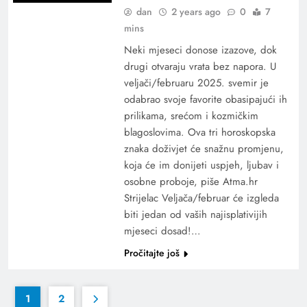
dan
2 years ago
0
7
mins
Neki mjeseci donose izazove, dok
drugi otvaraju vrata bez napora. U
veljači/februaru 2025. svemir je
odabrao svoje favorite obasipajući ih
prilikama, srećom i kozmičkim
blagoslovima. Ova tri horoskopska
znaka doživjet će snažnu promjenu,
koja će im donijeti uspjeh, ljubav i
osobne proboje, piše Atma.hr
Strijelac Veljača/februar će izgleda
biti jedan od vaših najisplativijih
mjeseci dosad!…
Pročitajte još
1
2