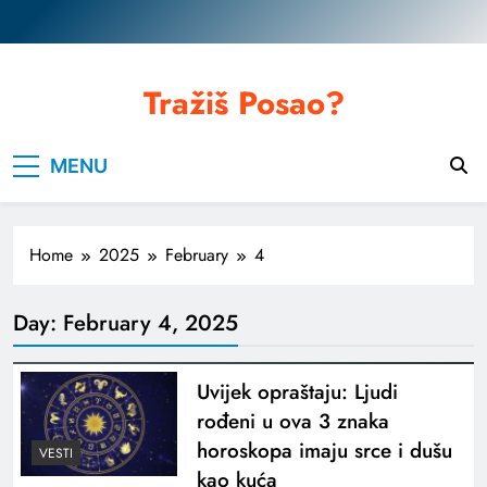
Skip
to
content
Tražiš Posao?
MENU
Home
2025
February
4
Day:
February 4, 2025
Uvijek opraštaju: Ljudi
rođeni u ova 3 znaka
horoskopa imaju srce i dušu
VESTI
kao kuća