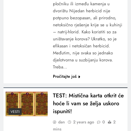
pločniku ili između kamenja u
dvorištu Nijedan herbicid nije
potpuno bezopasan, ali prirodno,
netoksično rješenje krije se u kuhinji
– natrij-hlorid. Kako koristiti so za
uništavanje korova? Ukratko, so je
efikasan i netoksičan herbicid.
Međutim, nije svaka so jednako
djelotvorna u suzbijanju korova.
Treba…
Pročitajte još
TEST: Mistična karta otkrit će
hoće li vam se želja uskoro
ispuniti!
VESTI
dan
2 years ago
0
2
mins