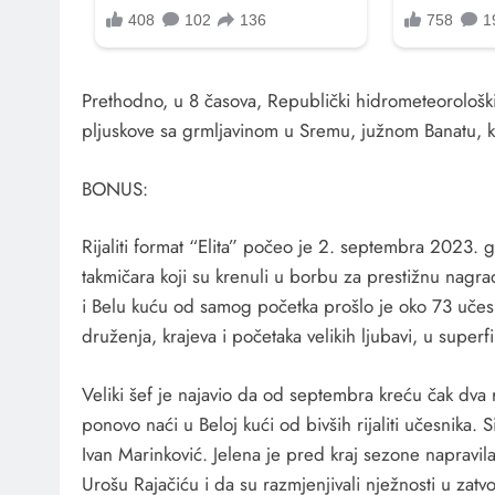
Prethodno, u 8 časova, Republički hidrometeorološki z
pljuskove sa grmljavinom u Sremu, južnom Banatu, k
BONUS:
Rijaliti format “Elita” počeo je 2. septembra 2023.
takmičara koji su krenuli u borbu za prestižnu nagr
i Belu kuću od samog početka prošlo je oko 73 učesn
druženja, krajeva i početaka velikih ljubavi, u super
Veliki šef je najavio da od septembra kreću čak dva ri
ponovo naći u Beloj kući od bivših rijaliti učesnika. 
Ivan Marinković. Jelena je pred kraj sezone napravi
Urošu Rajačiću i da su razmjenjivali nježnosti u zatv