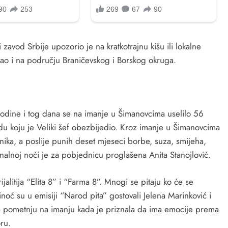
avod Srbije upozorio je na kratkotrajnu kišu ili lokalne
ao i na području Braničevskog i Borskog okruga.
 godine i tog dana se na imanje u Šimanovcima uselilo 56
adu koju je Veliki šef obezbijedio. Kroz imanje u Šimanovcima
ika, a poslije punih deset mjeseci borbe, suza, smijeha,
finalnoj noći je za pobjednicu proglašena Anita Stanojlović.
jalitija “Elita 8” i “Farma 8”. Mnogi se pitaju ko će se
Sinoć su u emisiji “Narod pita” gostovali Jelena Marinković i
la pometnju na imanju kada je priznala da ima emocije prema
oru.