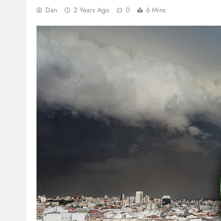
Dan
2 Years Ago
0
6 Mins