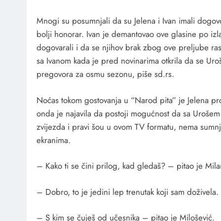
Mnogi su posumnjali da su Jelena i Ivan imali dogovor
bolji honorar. Ivan je demantovao ove glasine po izlask
dogovarali i da se njihov brak zbog ove preljube ras
sa Ivanom kada je pred novinarima otkrila da se Uroš
pregovora za osmu sezonu, piše sd.rs.
Noćas tokom gostovanja u “Narod pita” je Jelena prok
onda je najavila da postoji mogućnost da sa Urošem uđ
zvijezda i pravi šou u ovom TV formatu, nema sumnj
ekranima.
– Kako ti se čini prilog, kad gledaš? – pitao je Mila
– Dobro, to je jedini lep trenutak koji sam doživela. 
– S kim se čuješ od učesnika – pitao je Milošević.