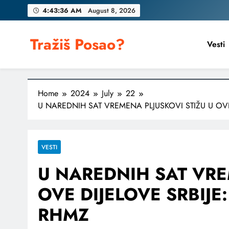
Skip
4:43:37 AM
August 8, 2026
to
content
Tražiš Posao?
Vesti
Home
2024
July
22
U NAREDNIH SAT VREMENA PLJUSKOVI STIŽU U OVE D
VESTI
U NAREDNIH SAT VRE
OVE DIJELOVE SRBIJE: 
RHMZ