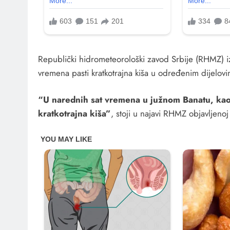
Republički hidrometeorološki zavod Srbije (RHMZ) izd
vremena pasti kratkotrajna kiša u određenim dijelovi
“U narednih sat vremena u južnom Banatu, ka
kratkotrajna kiša”
, stoji u najavi RHMZ objavljeno