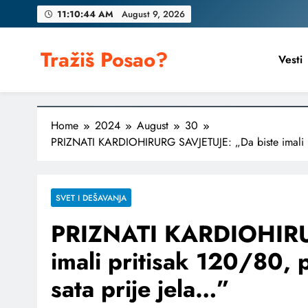
Skip
11:10:46 AM
August 9, 2026
to
content
Tražiš Posao?
Vesti
Home
2024
August
30
PRIZNATI KARDIOHIRURG SAVJETUJE: „Da biste imali pri
SVET I DEŠAVANJA
PRIZNATI KARDIOHIRU
imali pritisak 120/80, 
sata prije jela…”