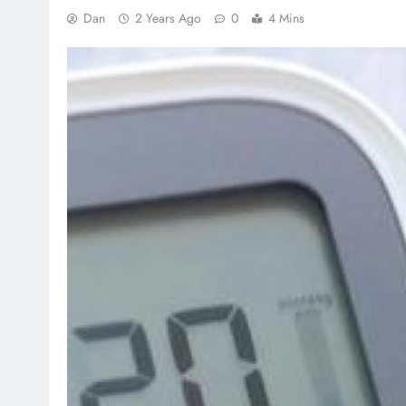
Dan
2 Years Ago
0
4 Mins