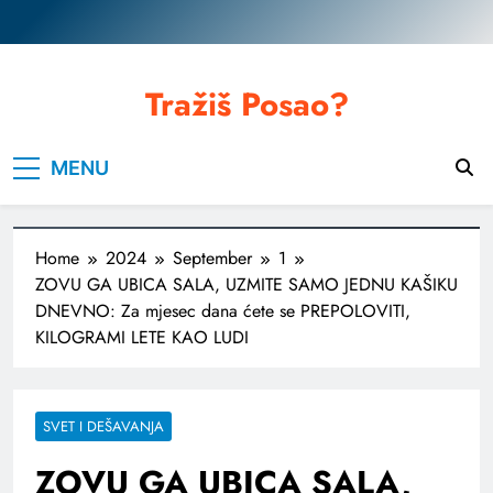
Skip
to
content
Tražiš Posao?
MENU
Home
2024
September
1
ZOVU GA UBICA SALA, UZMITE SAMO JEDNU KAŠIKU
DNEVNO: Za mjesec dana ćete se PREPOLOVITI,
KILOGRAMI LETE KAO LUDI
SVET I DEŠAVANJA
ZOVU GA UBICA SALA,