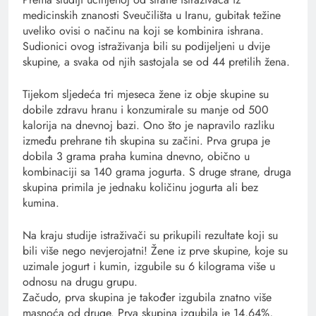
medicinskih znanosti Sveučilišta u Iranu, gubitak težine
uveliko ovisi o načinu na koji se kombinira ishrana.
Sudionici ovog istraživanja bili su podijeljeni u dvije
skupine, a svaka od njih sastojala se od 44 pretilih žena.
Tijekom sljedeća tri mjeseca žene iz obje skupine su
dobile zdravu hranu i konzumirale su manje od 500
kalorija na dnevnoj bazi. Ono što je napravilo razliku
između prehrane tih skupina su začini. Prva grupa je
dobila 3 grama praha kumina dnevno, obično u
kombinaciji sa 140 grama jogurta. S druge strane, druga
skupina primila je jednaku količinu jogurta ali bez
kumina.
Na kraju studije istraživači su prikupili rezultate koji su
bili više nego nevjerojatni! Žene iz prve skupine, koje su
uzimale jogurt i kumin, izgubile su 6 kilograma više u
odnosu na drugu grupu.
Začudo, prva skupina je također izgubila znatno više
masnoća od druge. Prva skupina izgubila je 14,64%,