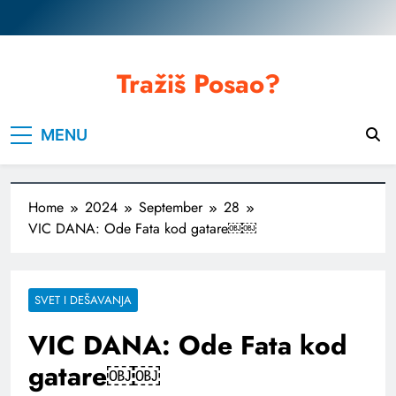
Skip
to
content
Tražiš Posao?
MENU
Home
2024
September
28
VIC DANA: Ode Fata kod gatare￼￼
SVET I DEŠAVANJA
VIC DANA: Ode Fata kod
gatare￼￼