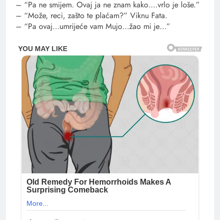
– “Pa ne smijem. Ovaj ja ne znam kako….vrlo je loše.”
– “Može, reci, zašto te plaćam?” Viknu Fata.
– “Pa ovaj…umrijeće vam Mujo…žao mi je…”