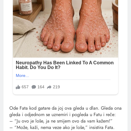
Ode Fata kod gatare da joj ova gleda u dlan. Gleda ona
gleda i odjednom se uznemiri i pogleda u Fatu i reče:
– “Ju ovo je loše, ja ne smijem ovo da vam kažem!”
– “Može, kaži, nema veze ako je loše,” insistira Fata.