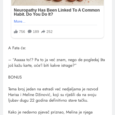
A Fata će:
– “Aaaaa to!? Pa to ja već znam, nego de pogledaj šta
još kažu karte, oće’l biti kakve istrage?”
BONUS
Tema broj jedan na estradi već nedjeljama je razvod
Harisa i Meline Džinović, koji su riješili da na svoju
ljubav dugu 22 godina definitivno stave tačku.
Kako je nedavno pjevač priznao, Melina je njega