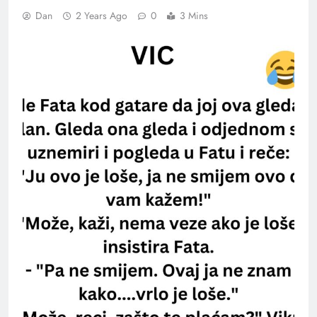
Dan
2 Years Ago
0
3 Mins