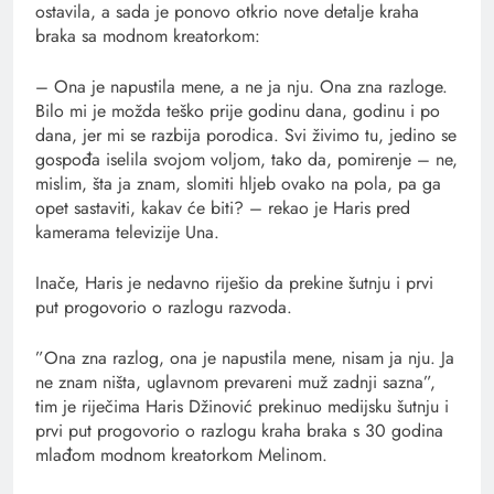
ostavila, a sada je ponovo otkrio nove detalje kraha
braka sa modnom kreatorkom:
– Ona je napustila mene, a ne ja nju. Ona zna razloge.
Bilo mi je možda teško prije godinu dana, godinu i po
dana, jer mi se razbija porodica. Svi živimo tu, jedino se
gospođa iselila svojom voljom, tako da, pomirenje – ne,
mislim, šta ja znam, slomiti hljeb ovako na pola, pa ga
opet sastaviti, kakav će biti? – rekao je Haris pred
kamerama televizije Una.
Inače, Haris je nedavno riješio da prekine šutnju i prvi
put progovorio o razlogu razvoda.
”Ona zna razlog, ona je napustila mene, nisam ja nju. Ja
ne znam ništa, uglavnom prevareni muž zadnji sazna”,
tim je riječima Haris Džinović prekinuo medijsku šutnju i
prvi put progovorio o razlogu kraha braka s 30 godina
mlađom modnom kreatorkom Melinom.