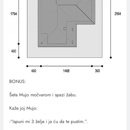
BONUS:
Šeta Mujo močvarom i spazi žabu.
Kaže joj Mujo:
-“Ispuni mi 3 želje i ja ću da te pustim.”.