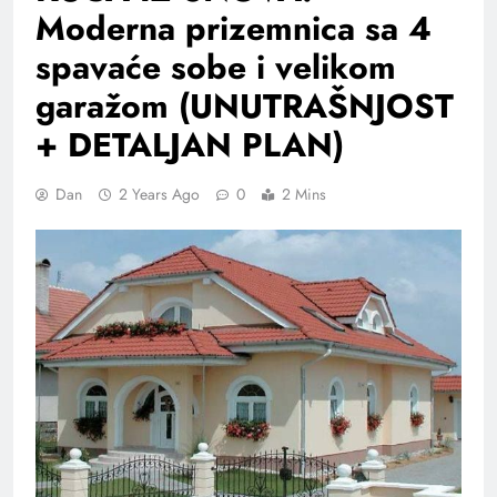
Moderna prizemnica sa 4
spavaće sobe i velikom
garažom (UNUTRAŠNJOST
+ DETALJAN PLAN)
Dan
2 Years Ago
0
2 Mins