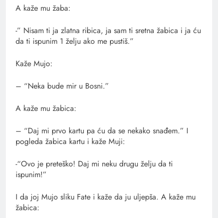
A kaže mu žaba:
-” Nisam ti ja zlatna ribica, ja sam ti sretna žabica i ja ću
da ti ispunim 1 želju ako me pustiš.”
Kaže Mujo:
– “Neka bude mir u Bosni.”
A kaže mu žabica:
– “Daj mi prvo kartu pa ću da se nekako snađem.” I
pogleda žabica kartu i kaže Muji:
-“Ovo je preteško! Daj mi neku drugu želju da ti
ispunim!”
I da joj Mujo sliku Fate i kaže da ju uljepša. A kaže mu
žabica: