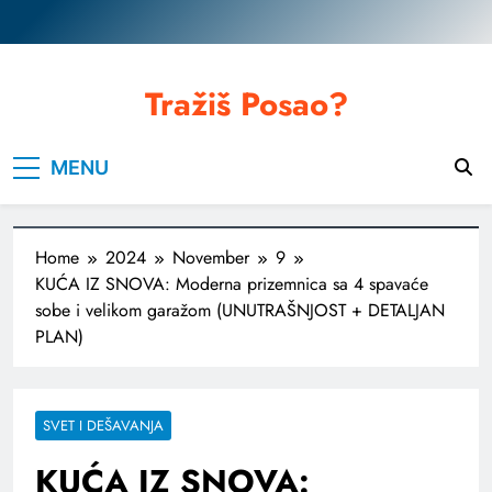
Skip
to
content
Tražiš Posao?
MENU
Home
2024
November
9
KUĆA IZ SNOVA: Moderna prizemnica sa 4 spavaće
sobe i velikom garažom (UNUTRAŠNJOST + DETALJAN
PLAN)
SVET I DEŠAVANJA
KUĆA IZ SNOVA: