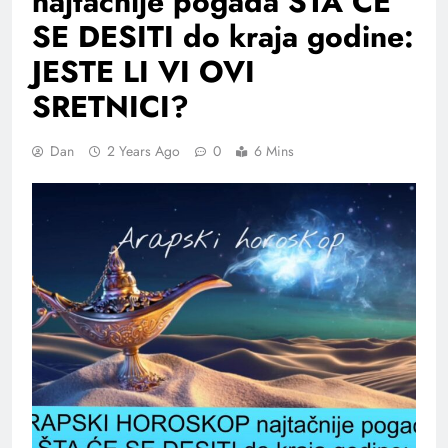
najtačnije pogađa ŠTA ĆE
SE DESITI do kraja godine:
JESTE LI VI OVI
SRETNICI?
Dan
2 Years Ago
0
6 Mins