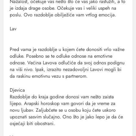
Nažalost, očekuje vas nešto što će vas jako rastužiti, a to
je izdaja drage osobe. Očekuje vas i veliki uspeh na
poslu. Ovo razdoblje obilježiće vam vrtlog emocija.
Lav
Pred vama je razdoblje u kojem ćete donositi vrlo važne
odluke. Posebno se te odluke odnose na emotivne
odnose. Većina Lavova odlučiće da svoj odnos podignu
na viši nivo. Ipak, izrazito nezadovoljni Lavovi mogli bi
da raskinu emotivnu vezu s partnerom.
Djevica
Razdoblje do kraja godine donosi vam nešto zaista
lijepo. Arapski horoskop vam govori da je vreme za
novu ljubav. Zaljubćete se u osobu koju ćete uskoro
upoznati sasvim slučajno. Ono što je jako lepo je da će
osjećaji biti obostrani.