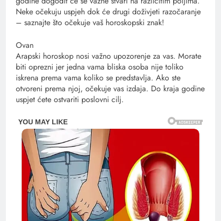
godine dogodit će se važne stvari na različitim poljima.
Neke očekuju uspjeh dok će drugi doživjeti razočaranje
– saznajte što očekuje vaš horoskopski znak!
Ovan
Arapski horoskop nosi važno upozorenje za vas. Morate
biti oprezni jer jedna vama bliska osoba nije toliko
iskrena prema vama koliko se predstavlja. Ako ste
otvoreni prema njoj, očekuje vas izdaja. Do kraja godine
uspjet ćete ostvariti poslovni cilj.