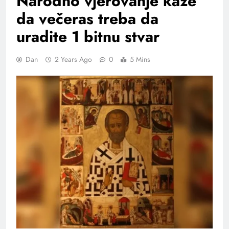
Narodno vjerovanje kaže
da večeras treba da
uradite 1 bitnu stvar
Dan
2 Years Ago
0
5 Mins