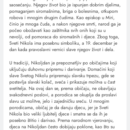
saosećanju. Njegov život bio je ispunjen dobrim djelima,
pomaganjem siromašnima, briga o bolesnima, otkupom
robova i mnogim drugim čudima. Kao episkop u Miri,
činio je mnoga čuda, a nakon njegove smrti, narod ga je
počeo obožavati kao zaštitnika svih onih koji su u
nevolji, od pomoraca do siromašnih i djece. Zbog toga,
Sveti Nikola ima posebnu simboliku, a 19. decembar je
dan kada pravoslavni vernici slave njegov život i dela.
U tradiciji, Nikoljdan je prepoznatljiv po običajima koji
uključuju duhovnu pripremu i darivanje. Domaćini koji
slave Svetog Nikolu pripremaju slavsku trpezu, gde se
postavlja slavski kolač, sveća i prikazuje molitva u čast
svetitelja. Na ovaj dan se, prema običaju, ne obavljaju
svakodnevni poslovi, a porodica se okuplja da proslavi
slavu uz molitve, jelo i zajedničku sreću. U mnogim
porodicama, običaj je da daruju djecu, jer je Sveti
Nikola bio veliki ljubitelj djece i smatra se da ih je
posebno štitio i darivao. Prema narodnom vjerovanju,
djeca na Nikoljdan često dobijaju poklone, kao što su