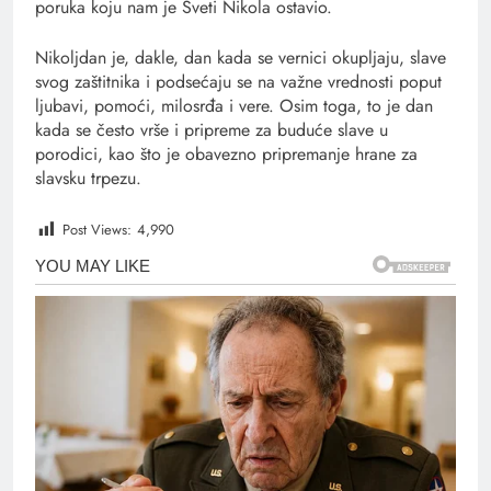
poruka koju nam je Sveti Nikola ostavio.
Nikoljdan je, dakle, dan kada se vernici okupljaju, slave
svog zaštitnika i podsećaju se na važne vrednosti poput
ljubavi, pomoći, milosrđa i vere. Osim toga, to je dan
kada se često vrše i pripreme za buduće slave u
porodici, kao što je obavezno pripremanje hrane za
slavsku trpezu.
Post Views:
4,990