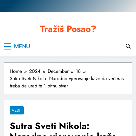
Skip
to
content
Tražiš Posao?
MENU
Home
2024
December
18
Sutra Sveti Nikola: Narodno vjerovanje kaže da večeras
treba da uradite 1 bitnu stvar
VESTI
Sutra Sveti Nikola: