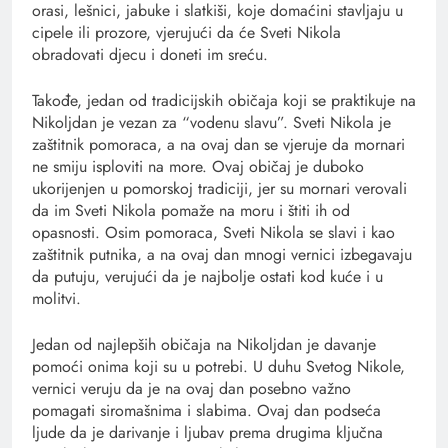
orasi, lešnici, jabuke i slatkiši, koje domaćini stavljaju u
cipele ili prozore, vjerujući da će Sveti Nikola
obradovati djecu i doneti im sreću.
Takođe, jedan od tradicijskih običaja koji se praktikuje na
Nikoljdan je vezan za “vodenu slavu”. Sveti Nikola je
zaštitnik pomoraca, a na ovaj dan se vjeruje da mornari
ne smiju isploviti na more. Ovaj običaj je duboko
ukorijenjen u pomorskoj tradiciji, jer su mornari verovali
da im Sveti Nikola pomaže na moru i štiti ih od
opasnosti. Osim pomoraca, Sveti Nikola se slavi i kao
zaštitnik putnika, a na ovaj dan mnogi vernici izbegavaju
da putuju, verujući da je najbolje ostati kod kuće i u
molitvi.
Jedan od najlepših običaja na Nikoljdan je davanje
pomoći onima koji su u potrebi. U duhu Svetog Nikole,
vernici veruju da je na ovaj dan posebno važno
pomagati siromašnima i slabima. Ovaj dan podseća
ljude da je darivanje i ljubav prema drugima ključna