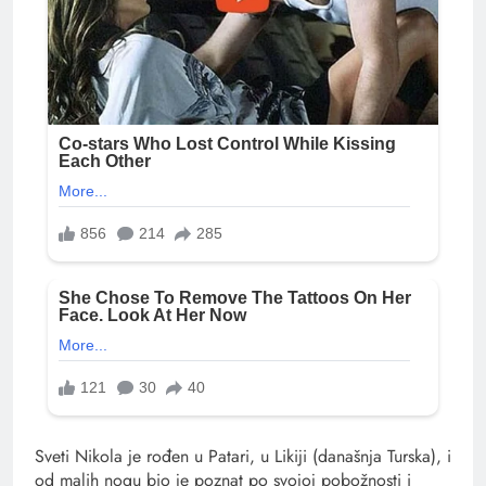
Sveti Nikola je rođen u Patari, u Likiji (današnja Turska), i
od malih nogu bio je poznat po svojoj pobožnosti i