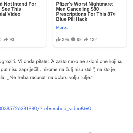
groziti. Vi onda pitate: ‘A zašto neko ne skloni one koji su
t nisu zapriječili, nikome na žulj nisu stali“, na što je
la: „Ne treba računati na dobru volju rulje.“
/630385726381980/?ref=embed_video&t=0