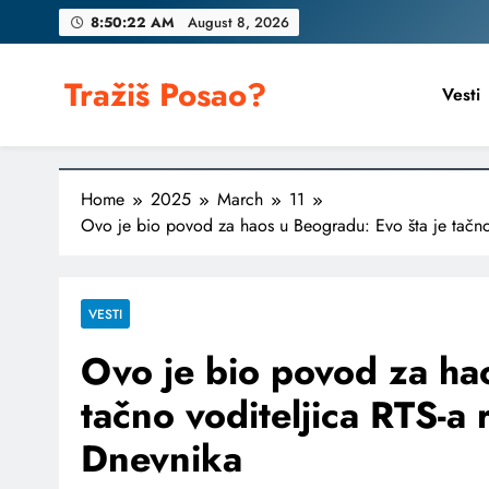
Skip
8:50:23 AM
August 8, 2026
to
content
Tražiš Posao?
Vesti
Home
2025
March
11
Ovo je bio povod za haos u Beogradu: Evo šta je tačno
VESTI
Ovo je bio povod za ha
tačno voditeljica RTS-a
Dnevnika