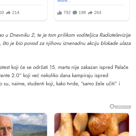
 u Dnevniku 2, te je tom prilikom voditeljica Radiotelevizije
, što je bio povod za njihovu iznenadnu akciju blokade ulaza
test koji će se održati 15. marta nije zakazan ispred Palače
dente 2.0“ koji već nekoliko dana kampiraju ispred
o su, naime, studenti koji, kako tvrde, “samo žele učiti” i