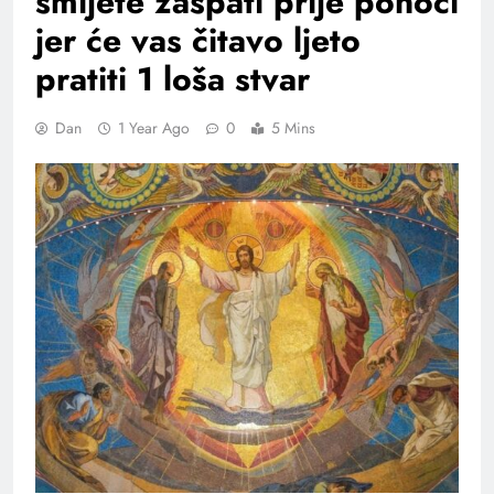
smijete zaspati prije ponoći
jer će vas čitavo ljeto
pratiti 1 loša stvar
Dan
1 Year Ago
0
5 Mins