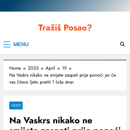
Skip
to
content
Tražiš Posao?
MENU
Home
2025
April
19
Na Vaskrs nikako ne smijete zaspati prije ponoći jer će
vas čitavo ljeto pratiti 1 loša stvar
VESTI
Na Vaskrs nikako ne