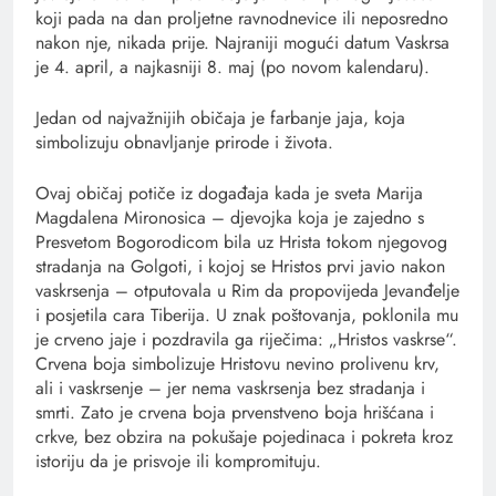
koji pada na dan proljetne ravnodnevice ili neposredno
nakon nje, nikada prije. Najraniji mogući datum Vaskrsa
je 4. april, a najkasniji 8. maj (po novom kalendaru).
Jedan od najvažnijih običaja je farbanje jaja, koja
simbolizuju obnavljanje prirode i života.
Ovaj običaj potiče iz događaja kada je sveta Marija
Magdalena Mironosica – djevojka koja je zajedno s
Presvetom Bogorodicom bila uz Hrista tokom njegovog
stradanja na Golgoti, i kojoj se Hristos prvi javio nakon
vaskrsenja – otputovala u Rim da propovijeda Jevanđelje
i posjetila cara Tiberija. U znak poštovanja, poklonila mu
je crveno jaje i pozdravila ga riječima: „Hristos vaskrse“.
Crvena boja simbolizuje Hristovu nevino prolivenu krv,
ali i vaskrsenje – jer nema vaskrsenja bez stradanja i
smrti. Zato je crvena boja prvenstveno boja hrišćana i
crkve, bez obzira na pokušaje pojedinaca i pokreta kroz
istoriju da je prisvoje ili kompromituju.