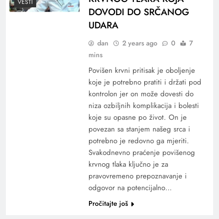
VESTI
DOVODI DO SRČANOG
UDARA
dan
2 years ago
0
7
mins
Povišen krvni pritisak je oboljenje
koje je potrebno pratiti i držati pod
kontrolon jer on može dovesti do
niza ozbiljnih komplikacija i bolesti
koje su opasne po život. On je
povezan sa stanjem našeg srca i
potrebno je redovno ga mjeriti.
Svakodnevno praćenje povišenog
krvnog tlaka ključno je za
pravovremeno prepoznavanje i
odgovor na potencijalno…
Pročitajte još