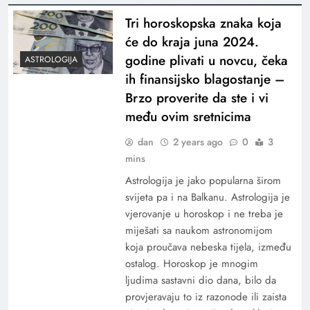
Tri horoskopska znaka koja
će do kraja juna 2024.
godine plivati u novcu, čeka
ASTROLOGIJA
ih finansijsko blagostanje –
Brzo proverite da ste i vi
među ovim sretnicima
dan
2 years ago
0
3
mins
Astrologija je jako popularna širom
svijeta pa i na Balkanu. Astrologija je
vjerovanje u horoskop i ne treba je
miješati sa naukom astronomijom
koja proučava nebeska tijela, između
ostalog. Horoskop je mnogim
ljudima sastavni dio dana, bilo da
provjeravaju to iz razonode ili zaista