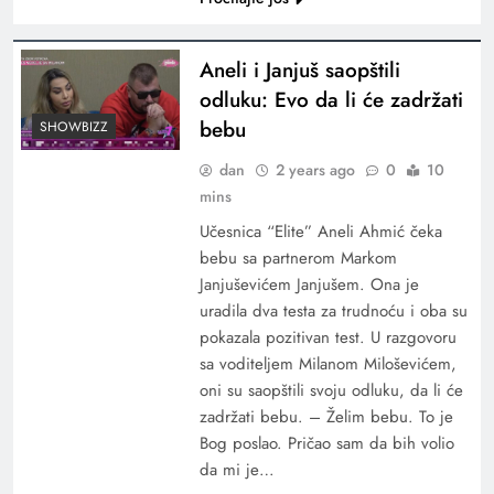
Aneli i Janjuš saopštili
odluku: Evo da li će zadržati
bebu
SHOWBIZZ
dan
2 years ago
0
10
mins
Učesnica “Elite” Aneli Ahmić čeka
bebu sa partnerom Markom
Janjuševićem Janjušem. Ona je
uradila dva testa za trudnoću i oba su
pokazala pozitivan test. U razgovoru
sa voditeljem Milanom Miloševićem,
oni su saopštili svoju odluku, da li će
zadržati bebu. – Želim bebu. To je
Bog poslao. Pričao sam da bih volio
da mi je…