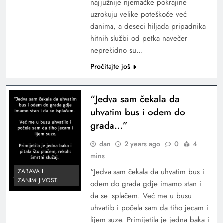
najjužnije njemačke pokrajine
uzrokuju velike poteškoće već
danima, a deseci hiljada pripadnika
hitnih službi od petka navečer
neprekidno su…
Pročitajte još
“Jedva sam čekala da
uhvatim bus i odem do
grada…”
dan
2 years ago
0
4
mins
“Jedva sam čekala da uhvatim bus i
ZABAVA I
ZANIMLJIVOSTI
odem do grada gdje imamo stan i
da se isplačem. Već me u busu
uhvatilo i počela sam da tiho jecam i
lijem suze. Primijetila je jedna baka i