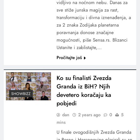
vidljivo na noćnom nebu. Danas za
sve stiže junska magija za rast,
transformaciju i divna iznenađenja, a
za 2 znaka Zodijaka planetarna
poravnanja donose značajne
mogućnosti, piše Sensa.rs. Blizanci
Ustanite i zablistajte,…
Pročitajte još
Ko su finalisti Zvezda
Granda iz BiH? Njih
devetero koračaju ka
SHOWBIZZ
pobjedi
dan
2 years ago
0
5
mins
U finale ovogodišnjih Zvezda Granda
iz Bosne i Hercegovine plasirali su se