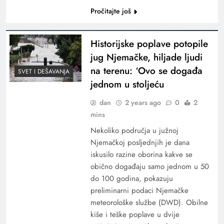
Pročitajte još
Historijske poplave potopile
jug Njemačke, hiljade ljudi
na terenu: ‘Ovo se događa
SVET I DEŠAVANJA
jednom u stoljeću
dan
2 years ago
0
2
mins
Nekoliko područja u južnoj
Njemačkoj posljednjih je dana
iskusilo razine oborina kakve se
obično događaju samo jednom u 50
do 100 godina, pokazuju
preliminarni podaci Njemačke
meteorološke službe (DWD). Obilne
kiše i teške poplave u dvije