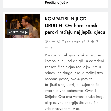
Pročitajte još
KOMPATIBILNIJI OD
DRUGIH: Ovi horoskopski
parovi rađaju najljepšu djecu
ASTROLOGIJA
dan
2 years ago
0
3
mins
Postoje horoskopski znakovi koji su
kompatibilniji od drugih, a određeni
znakovi čine sjajan roditeljski tim u
odnosu na druge Iako je roditeljstvo
naporan posao, ova 4 para će
briljirati u toj ulozi, a i zajedno će
stvoriti divno potomstvo. Ovan i
Strijelac Ova dva vatrena znaka imaju
eksplozivnu energiju što vezu čini
vrlo strastvenom. Ako…