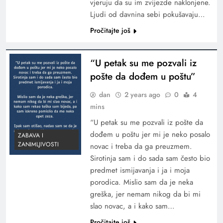
vjeruju da su im zvijezde naklonjene.
Ljudi od davnina sebi pokušavaju…
Pročitajte još
“U petak su me pozvali iz
pošte da dođem u poštu”
dan
2 years ago
0
4
mins
“U petak su me pozvali iz pošte da
dođem u poštu jer mi je neko posalo
ZABAVA I
ZANIMLJIVOSTI
novac i treba da ga preuzmem.
Sirotinja sam i do sada sam često bio
predmet ismijavanja i ja i moja
porodica. Mislio sam da je neka
greška, jer nemam nikog da bi mi
slao novac, a i kako sam…
Pročitajte još