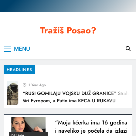
Skip
to
content
Tražiš Posao?
MENU
HEADLINES
1 Year Ago
“RUSI GOMILAJU VOJSKU DUŽ GRANICE” Strah se
širi Evropom, a Putin ima KECA U RUKAVU
“Moja kćerka ima 16 godina
i naveliko je počela da izlazi
ZABAVA I