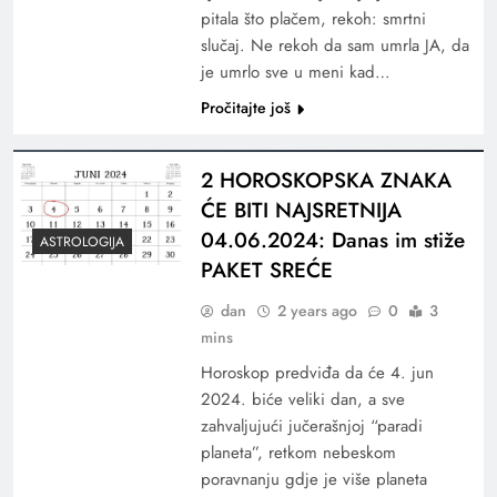
pitala što plačem, rekoh: smrtni
slučaj. Ne rekoh da sam umrla JA, da
je umrlo sve u meni kad…
Pročitajte još
2 HOROSKOPSKA ZNAKA
ĆE BITI NAJSRETNIJA
04.06.2024: Danas im stiže
ASTROLOGIJA
PAKET SREĆE
dan
2 years ago
0
3
mins
Horoskop predviđa da će 4. jun
2024. biće veliki dan, a sve
zahvaljujući jučerašnjoj “paradi
planeta”, retkom nebeskom
poravnanju gdje je više planeta