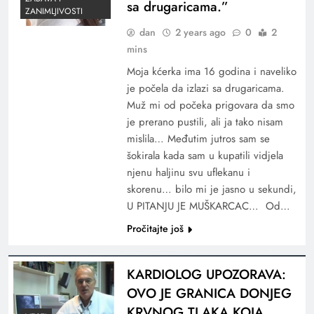
sa drugaricama.”
ZANIMLJIVOSTI
dan
2 years ago
0
2
mins
Moja kćerka ima 16 godina i naveliko
je počela da izlazi sa drugaricama.
Muž mi od počeka prigovara da smo
je prerano pustili, ali ja tako nisam
mislila… Međutim jutros sam se
šokirala kada sam u kupatili vidjela
njenu haljinu svu uflekanu i
skorenu… bilo mi je jasno u sekundi,
U PITANJU JE MUŠKARCAC… Od…
Pročitajte još
KARDIOLOG UPOZORAVA:
OVO JE GRANICA DONJEG
KRVNOG TLAKA KOJA